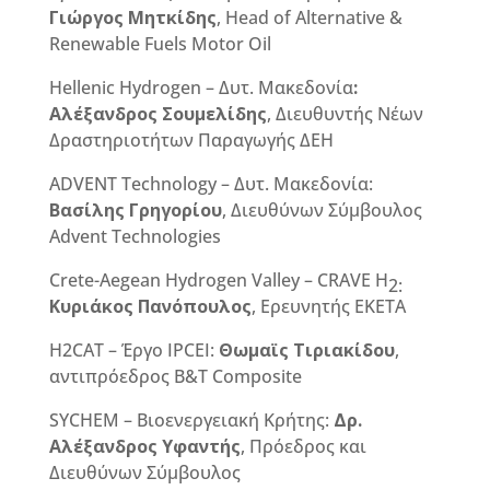
Γιώργος Μητκίδης
,
Head
of
Alternative
&
Renewable
Fuels
Motor
Oil
Hellenic Hydrogen – Δυτ. Μακεδονία
:
Αλέξανδρος Σουμελίδης
, Διευθυντής Νέων
Δραστηριοτήτων Παραγωγής ΔΕΗ
ADVENT Technology – Δυτ. Μακεδονία:
Βασίλης Γρηγορίου
, Διευθύνων Σύμβουλος
Advent Technologies
Crete-Aegean Hydrogen Valley – CRAVE H
2:
Κυριάκος Πανόπουλος
, Ερευνητής ΕΚΕΤΑ
H2CAT – Έργο IPCEI:
Θωμαϊς Τιριακίδου
,
αντιπρόεδρος B&T Composite
SYCHEM – Bιοενεργειακή Κρήτης:
Δρ.
Αλέξανδρος Υφαντής
, Πρόεδρος και
Διευθύνων Σύμβουλος